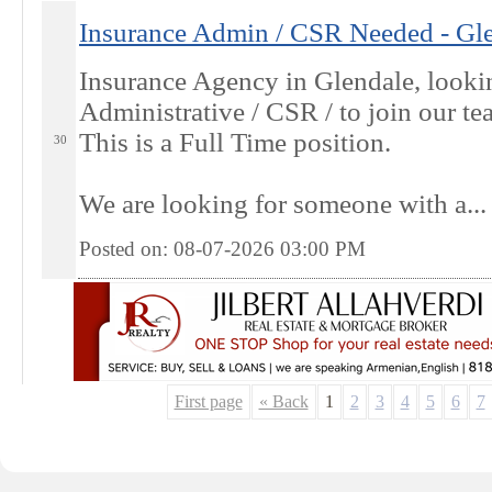
Insurance Admin / CSR Needed - Gl
Insurance Agency in Glendale, lookin
Administrative / CSR / to join our te
This is a Full Time position.
30
We are looking for someone with a...
Posted on: 08-07-2026 03:00
PM
First page
« Back
1
2
3
4
5
6
7