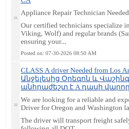
Appliance Repair Technician Neede
21
Our certified technicians specialize 
Viking, Wolf) and regular brands (S
ensuring your...
Posted on: 07-30-2026 08:50
AM
CLASS A driver Needed from Los A
Անջելեսից Օրեգոն և Վաշի
անհրաժեշտ է A դասի վարորդ 
We are looking for a reliable and e
22
Driver for Oregon and Washington la
The driver will transport freight safe
following all DOT...