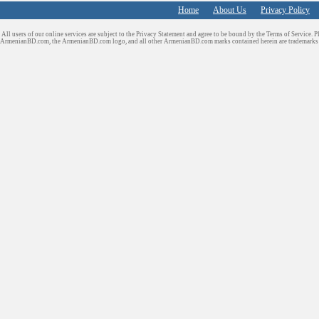
Home
About Us
Privacy Policy
All users of our online services are subject to the Privacy Statement and agree to be bound by the Terms of Service. P
ArmenianBD.com
, the ArmenianBD.com logo, and all other ArmenianBD.com marks contained herein are trademar