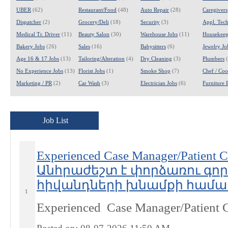
UBER
(62)
Restaurant/Food
(48)
Auto Repair
(28)
Caregivers
Dispatcher
(2)
Grocery/Deli
(18)
Security
(3)
Appl. Tech
Medical Tr. Driver
(11)
Beauty Salon
(30)
Warehouse Jobs
(11)
Housekeep
Bakery Jobs
(26)
Sales
(16)
Babysitters
(6)
Jewelry Jo
Age 16 & 17 Jobs
(13)
Tailoring/Alteration
(4)
Dry Cleaning
(3)
Plumbers
(
No Experience Jobs
(13)
Florist Jobs
(1)
Smoke Shop
(7)
Chef / Coo
Marketing / PR
(2)
Car Wash
(3)
Electrician Jobs
(6)
Furniture 
Job List
Experienced Case Manager/Patient C
Անհրաժեշտ է փորձառու գո
հիվանդների խնամքի համակա
1
Experienced Case Manager/Patient 