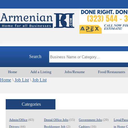
ArmenianB
Search
Home
Add a Listing
Jobs/Resume
Food/Restaurants
Home
\
Job List
\
Job List
Categories
Admin/Office
(63)
Dental Office Jobs
(15)
Government Jobs
(20)
Legal/Para
Drivers
(44)
Bookkeeper Job
(2)
Cashiers
(16)
in Home C