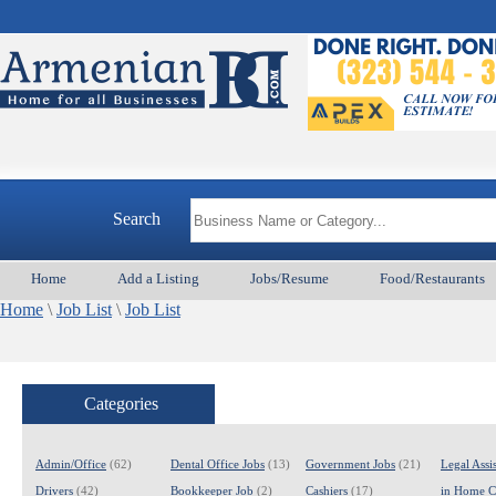
ArmenianB
Search
Home
Add a Listing
Jobs/Resume
Food/Restaurants
Home
\
Job List
\
Job List
Categories
Admin/Office
(62)
Dental Office Jobs
(13)
Government Jobs
(21)
Legal Assis
Drivers
(42)
Bookkeeper Job
(2)
Cashiers
(17)
in Home C