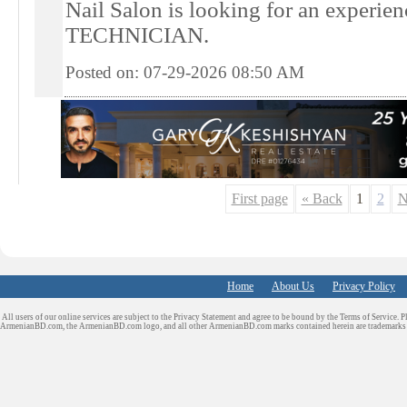
Nail Salon is looking for an exper
TECHNICIAN.
Posted on: 07-29-2026 08:50
AM
First page
« Back
1
2
N
Home
About Us
Privacy Policy
All users of our online services are subject to the Privacy Statement and agree to be bound by the Terms of Service. P
ArmenianBD.com
, the ArmenianBD.com logo, and all other ArmenianBD.com marks contained herein are trademar