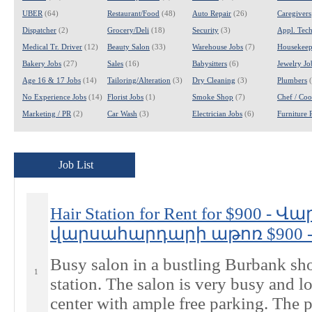
UBER
(64)
Restaurant/Food
(48)
Auto Repair
(26)
Caregivers
Dispatcher
(2)
Grocery/Deli
(18)
Security
(3)
Appl. Tech
Medical Tr. Driver
(12)
Beauty Salon
(33)
Warehouse Jobs
(7)
Housekeep
Bakery Jobs
(27)
Sales
(16)
Babysitters
(6)
Jewelry Jo
Age 16 & 17 Jobs
(14)
Tailoring/Alteration
(3)
Dry Cleaning
(3)
Plumbers
(
No Experience Jobs
(14)
Florist Jobs
(1)
Smoke Shop
(7)
Chef / Coo
Marketing / PR
(2)
Car Wash
(3)
Electrician Jobs
(6)
Furniture 
Job List
Hair Station for Rent for $900 -
վարսահարդարի աթոռ $900 - B
Busy salon in a bustling Burbank shop
1
station. The salon is very busy and l
center with ample free parking. The pri