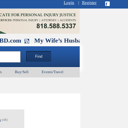
Login
|
Register
My Wife’s Husband. September 11 and 25 & Oc
s
Buy/Sell
Events/Travel
e
(48)
)