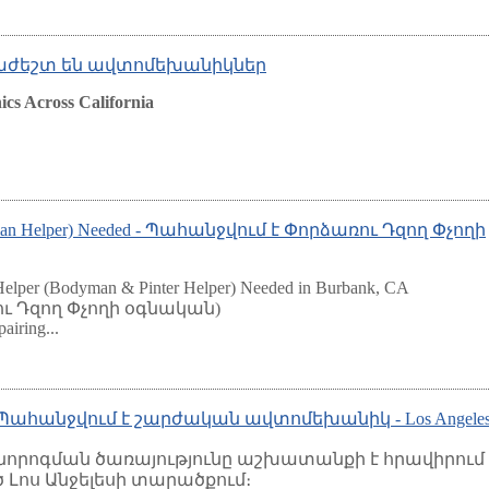
նհրաժեշտ են ավտոմեխանիկներ
cs Across California
yman Helper) Needed - Պահանջվում է Փորձառու Դզող Փչողի
Helper (Bodyman & Pinter Helper) Needed in Burbank, CA
ւ Դզող Փչողի օգնական)
airing...
nted-Պահանջվում է շարժական ավտոմեխանիկ - Los Angeles
րոգման ծառայությունը աշխատանքի է հրավիրում
Լոս Անջելեսի տարածքում։