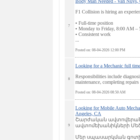
Body Man Needed - Van Nuys,
F1 Collision is hiring an exper
• Full-time position
7
• Monday to Friday, 8:00 AM –
• Consistent work
...
Posted on: 08-04-2026 12:00
PM
Looking for a Mechanic full
Responsibilities include diagnosi
8
maintenance, completing repairs e
Posted on: 08-04-2026 08:50
AM
Looking for Mobile Auto
Angeles, CA
Շարժական ավտովերանո
ավտոմեխանիկների Մեծ 
9
Մեր սպասարկման գոտին