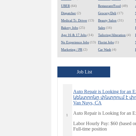
UBER
(64)
Restaurant/Food
(49)
Dispatcher
(2)
Grocery/Deli
(17)
Medical Tr. Driver
(13)
Beauty Salon
(31)
Bakery Jobs
(25)
Sales
(16)
Age 16 & 17 Jobs
(14)
Tailoring/Alteration
(4)
No Experience Jobs
(13)
Florist Jobs
(1)
Marketing / PR
(2)
Car Wash
(4)
Job List
Auto Repair is Looking for 
կենտրոնը փնտրում է փ
Van Nuys, CA
Auto Repair is Looking for an E
1
Labor Hourly Pay: $60 (based o
Full-time position