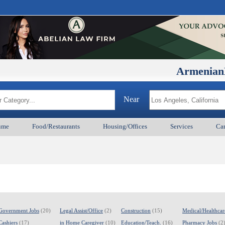
ArmenianBD.com
Near
ume
Food/Restaurants
Housing/Offices
Services
Car
Government Jobs
(20)
Legal Assist/Office
(2)
Construction
(15)
Medical/Healthcar
Cashiers
(17)
in Home Caregiver
(10)
Education/Teach.
(16)
Pharmacy Jobs
(2