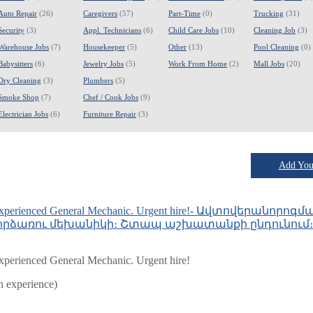
Auto Repair
(26)
Caregivers
(57)
Part-Time
(0)
Trucking
(31)
Security
(3)
Appl. Technicians
(6)
Child Care Jobs
(10)
Cleaning Job
(3)
Warehouse Jobs
(7)
Housekeeper
(5)
Other
(13)
Pool Cleaning
(0)
Babysitters
(6)
Jewelry Jobs
(5)
Work From Home
(2)
Mall Jobs
(20)
Dry Cleaning
(3)
Plumbers
(5)
Smoke Shop
(7)
Chef / Cook Jobs
(9)
Electrician Jobs
(6)
Furniture Repair
(3)
Add Your
an Experienced General Mechanic. Urgent hire!- Ավտովերանորոգմ
որձառու մեխանիկի։ Շտապ աշխատանքի ընդունում։ 
xperienced General Mechanic. Urgent hire!
n experience)