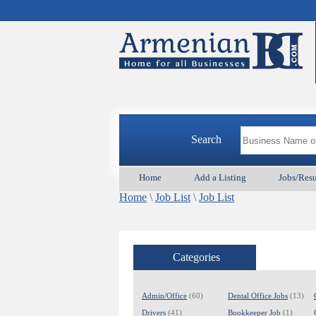
Search
Home
Add a Listing
Jobs/Res
Home
\
Job List
\
Job List
Categories
Admin/Office
(60)
Dental Office Jobs
(13)
Drivers
(41)
Bookkeeper Job
(1)