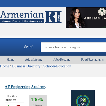
Search
Home
Add a Listing
Jobs/Resume
Food/Restaurants
Home
\
Business Directory
\
Schools/Education
AF Engineering Academy
Like this
100%
business
10 Votes