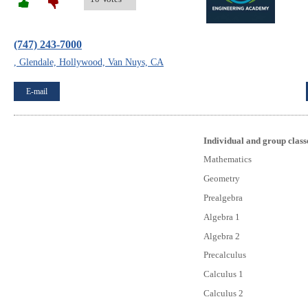
(747) 243-7000
, Glendale, Hollywood, Van Nuys, CA
E-mail
Individual and group class
Mathematics
Geometry
Prealgebra
Algebra 1
Algebra 2
Precalculus
Calculus 1
Calculus 2