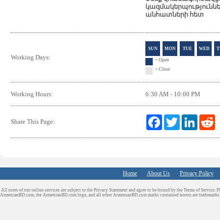
կազմակերպություննե
անհատների հետ
SUN
MON
TUE
WED
T
Working Days:
-
Open
-
Close
Working Hours:
6:30 AM - 10:00 PM
F
T
L
R
Share This Page:
a
w
i
e
c
i
n
d
e
t
k
d
b
t
e
i
o
e
d
t
o
r
I
Home
About Us
k
Privacy Policy
n
All users of our online services are subject to the Privacy Statement and agree to be bound by the Terms of Service. P
ArmenianBD.com
, the ArmenianBD.com logo, and all other ArmenianBD.com marks contained herein are trademar