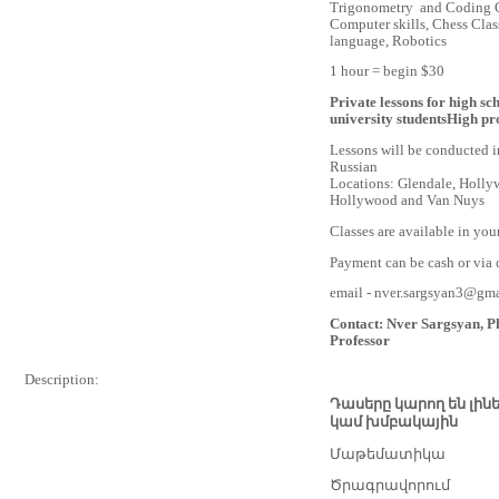
Trigonometry and Coding 
Computer skills, Chess Clas
language, Robotics
1 hour = begin $30
Private lessons for high sch
university studentsHigh pr
Lessons will be conducted 
Russian
Locations: Glendale, Holly
Hollywood and Van Nuys
Classes are available in you
Payment can be cash or via c
email - nver.sargsyan3@gm
Contact: Nver Sargsyan, Ph
Professor
Description:
Դասերը կարող են լի
կամ խմբակային
Մաթեմատիկա
Ծրագրավորում