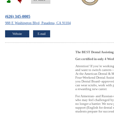
(626) 345-0005
988 E Washington Blvd, Pasadena, CA 91104
Website
E-mail
The BEST Dental Assistin
Get certified in only 4 Wee
Attention! If you’re working
and want to switch careers—
At the American Dental & Me
Four-Weekend Dental Assist
you Dental Board–approved 
can wear scrubs, work with p
a rewarding new career.
For Armenian- and Russian-
who may feel challenged by
no longer a barrier. We now
support (English for dental 
students prepare for success