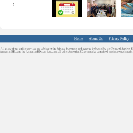
k
n
Home
About Us
Privacy Policy
All users of our online services are subject to the Privacy Statement and agree to be bound by the Terms of Service. P
ArmenianBD.com
, the ArmenianBD.com logo, and all other ArmenianBD.com marks contained herein are trademar