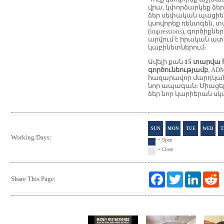
վրա, կփորձարկեք ձեր
ձեր սեփական պացիե
կսովորեք ռենտգեն, տ
(impressions), գործիքնե
արվում է իրական ա
կաբինետներում։
Ավելի քան
15 տարվա 
գործունեությամբ
, ADM
հազարավոր մարդկանց
նոր ապագան։ Միացեք 
ձեր նոր կարիերան սկ
SUN
MON
TUE
WED
T
Working Days:
-
Open
-
Close
F
T
L
R
Share This Page:
a
w
i
e
c
i
n
d
e
t
k
d
b
t
e
i
o
e
d
t
o
r
I