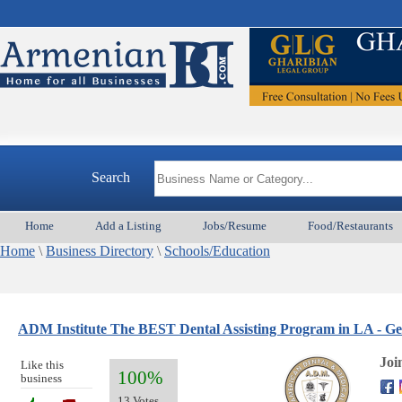
Search
Home
Add a Listing
Jobs/Resume
Food/Restaurants
Home
\
Business Directory
\
Schools/Education
ADM Institute The BEST Dental Assisting Program in LA - Get 
Joi
Like this
100%
business
13 Votes