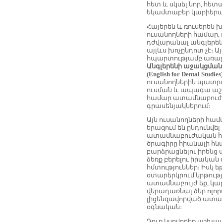
հետ և սկսել նոր, հետ
եկամտաբեր կարիեր
Հայերեն և ռուսերեն 
ուսանողների համար, 
դժվարանալ անգլերենի
այլևս խոչընդոտ չէ։ Ա
հպարտությամբ առաջ
Անգլերենի աջակցմա
(English for Dental Studies
ուսանողներին պատր
ուսման և ապագա ա
համար ատամնաբու
գրասենյակներում։
Այն ուսանողների համ
երազում են ընդունվել
ատամնաբուժական հ
ծրագիրը հիանալի հնա
բարձրացնելու իրենց 
ձեռք բերելու իրական
հմտություններ։ Իսկ ե
օտարերկրում կրթութ
ատամնաբույժ եք, կար
վերադառնալ ձեր ոլոր
լիցենզավորված ատ
օգնական։
Դուք կսովորեք աշխա